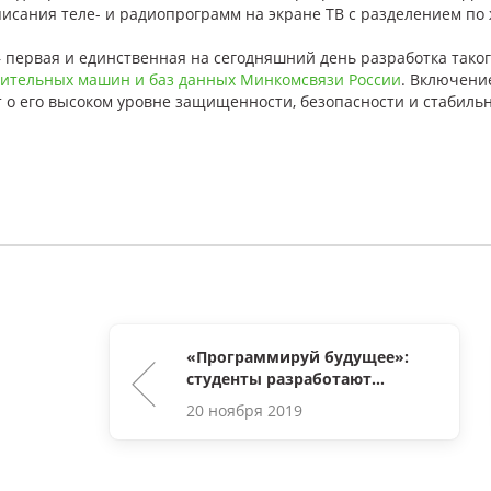
писания теле- и радиопрограмм на экране ТВ с разделением п
 – первая и единственная на сегодняшний день разработка тако
лительных машин и баз данных Минкомсвязи России
. Включени
 о его высоком уровне защищенности, безопасности и стабильн
«Программируй будущее»:
студенты разработают
приложения для
20 ноября 2019
интерактивной платформы
StingrayTV на III
Всероссийском конкурсе GS
Labs по программированию